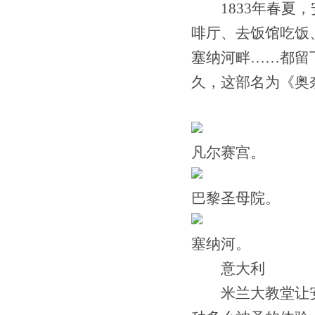
1833年春夏，
啡厅、去饭馆吃饭
塞纳河畔……都留
久，这部名为《奥
凡尔赛宫。
巴黎圣母院。
塞纳河。
意大利
米兰大教堂让安徒