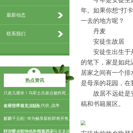
今年是安徒生诞辰
年。如果你想“打
最新动态
一去的地方呢？
丹麦
联系我们
安徒生故居
安徒生出生于丹
的笔下，家是如此
居家之间有一个排
热点资讯
是母亲的花园，在
故居不远处是安
只差几厘米！乌军士兵差点被炸死，
稿和书籍展区。
全网惊呼命大_战场_代价_战争
在全世界遇见安徒生
麒麟千元机! 华为畅享新机即将开售,
LCD屏+6620mAh+纯血鸿蒙
呼吁欧企暂停在美投资后，马克龙还